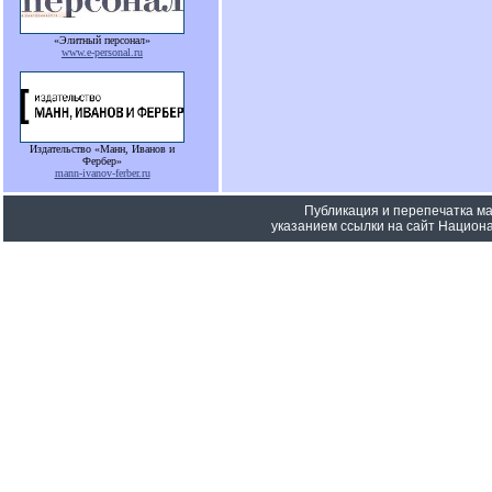
«Элитный персонал»
www.e-personal.ru
Издательство «Манн, Иванов и
Фербер»
mann-ivanov-ferber.ru
Публикация и перепечатка м
указанием ссылки на сайт Национа