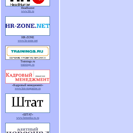
Headhunter
www.hh.ru
HR-ZONE
www.hr-zone.net
Trainings.ru
trainings.ru
«Кадровый менеджмент»
www.km-magazine.ru
«ШТАТ»
www.hrmedia.ru.ru