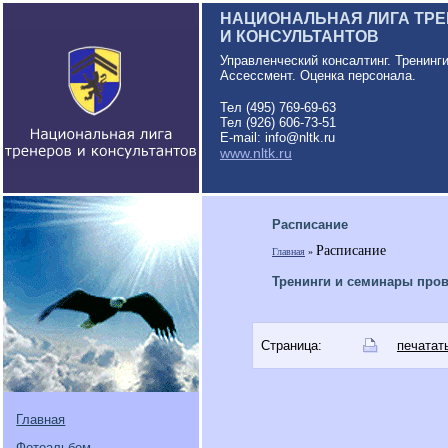
НАЦИОНАЛЬНАЯ ЛИГА ТР
И КОНСУЛЬТАНТОВ
Управленческий консалтинг. Тренинг
Ассессмент. Оценка персонала.
Тел (495) 769-69-63
Тел (926) 606-73-51
E-mail: info@nltk.ru
www.nltk.ru
Расписание
Расписание
Главная
»
Тренинги и семинары про
Страница:
печатат
Главная
Фотоальбом