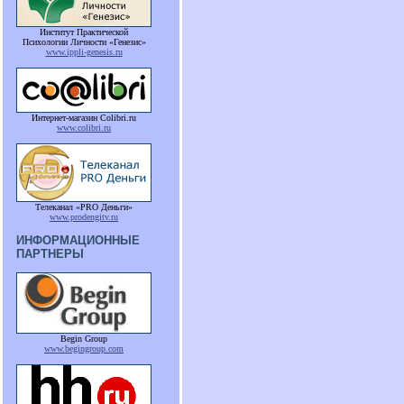
Институт Практической
Психологии Личности «Генезис»
www.ippli-genesis.ru
Интернет-магазин Colibri.ru
www.colibri.ru
Телеканал «PRO Деньги»
www.prodengitv.ru
ИНФОРМАЦИОННЫЕ
ПАРТНЕРЫ
Begin Group
www.begingroup.com