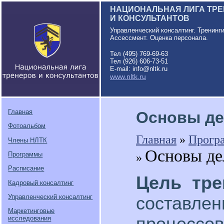
НАЦИОНАЛЬНАЯ ЛИГА ТР
И КОНСУЛЬТАНТОВ
Управленческий консалтинг. Тренинг
Ассессмент. Оценка персонала.
Тел (495) 769-69-63
Тел (926) 606-73-51
E-mail: info@nltk.ru
www.nltk.ru
Главная
Основы де
Фотоальбом
Главная
»
Прогр
Члены НЛТК
Основы де
»
Программы
Расписание
Цель тре
Кадровый консалтинг
Управленческий консалтинг
составле
Маркетинговые
процессов
исследования