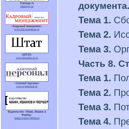
документа
Trainings.ru
trainings.ru
Тема 1.
Сб
«Кадровый менеджмент»
www.km-magazine.ru
Тема 2.
Исс
Тема 3.
Орг
«ШТАТ»
www.hrmedia.ru.ru
Часть 8. С
Тема 1.
По
«Элитный персонал»
www.e-personal.ru
Тема 2.
Про
Тема 3.
Пот
Издательство «Манн, Иванов и
Фербер»
Тема 4.
Пре
mann-ivanov-ferber.ru