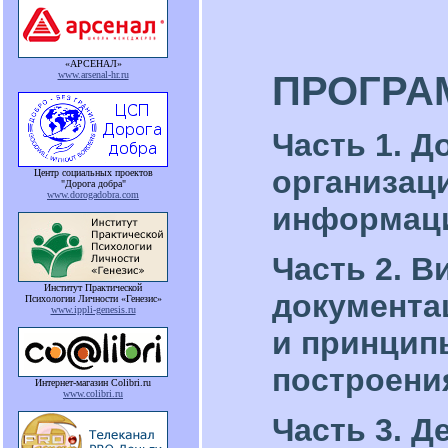
«АРСЕНАЛ»
ПРОГРА
www.arsenal-hr.ru
Часть 1. Д
организац
Центр социальных проектов
"Дорога добра"
www.dorogadobra.com
информаци
Часть 2. 
Институт Практической
документа
Психологии Личности «Генезис»
www.ippli-genesis.ru
и принцип
построени
Интернет-магазин Colibri.ru
www.colibri.ru
Часть 3. Д