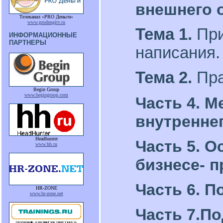
внешнего 
Телеканал «PRO Деньги»
www.prodengitv.ru
Тема 1.
При
ИНФОРМАЦИОННЫЕ
ПАРТНЕРЫ
написания.
Тема 2.
Пра
Begin Group
www.begingroup.com
Часть 4. 
внутренне
Headhunter
Часть 5. 
www.hh.ru
бизнесе- п
Часть 6. П
HR-ZONE
www.hr-zone.net
Часть 7.По